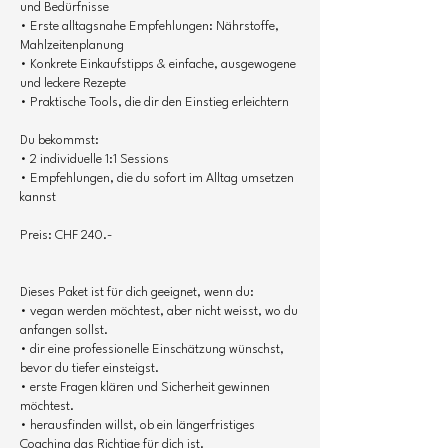
und Bedürfnisse
• Erste alltagsnahe Empfehlungen: Nährstoffe,
Mahlzeitenplanung
• Konkrete Einkaufstipps & einfache, ausgewogene
und leckere Rezepte
• Praktische Tools, die dir den Einstieg erleichtern
Du bekommst:
• 2 individuelle 1:1 Sessions
• Empfehlungen, die du sofort im Alltag umsetzen
kannst
Preis: CHF 240.-
Dieses Paket ist für dich geeignet, wenn du:
• vegan werden möchtest, aber nicht weisst, wo du
anfangen sollst.
• dir eine professionelle Einschätzung wünschst,
bevor du tiefer einsteigst.
• erste Fragen klären und Sicherheit gewinnen
möchtest.
• herausfinden willst, ob ein längerfristiges
Coaching das Richtige für dich ist.